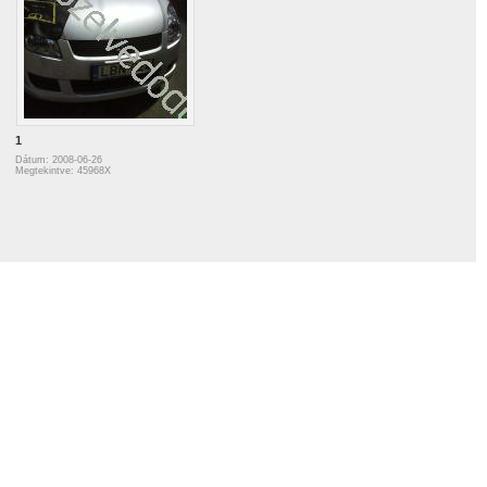
1
Dátum: 2008-06-26
Megtekintve: 45968X