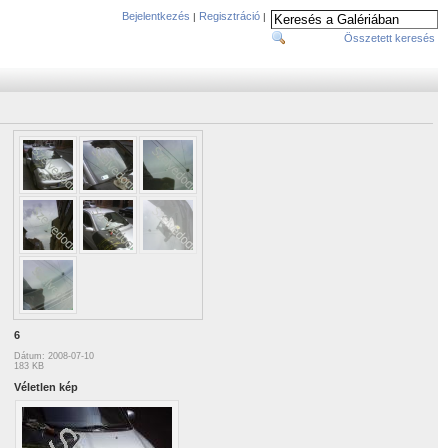
Bejelentkezés
Regisztráció
|
|
Összetett keresés
6
Dátum: 2008-07-10
183 KB
Véletlen kép