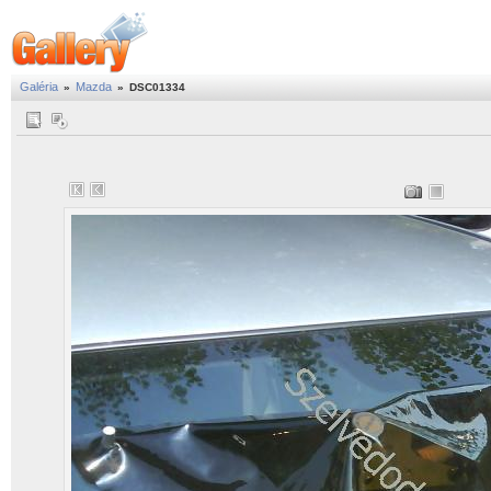
Galéria
Mazda
»
»
DSC01334