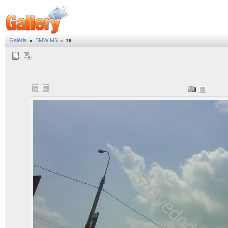
Galéria
BMW M6
»
»
16